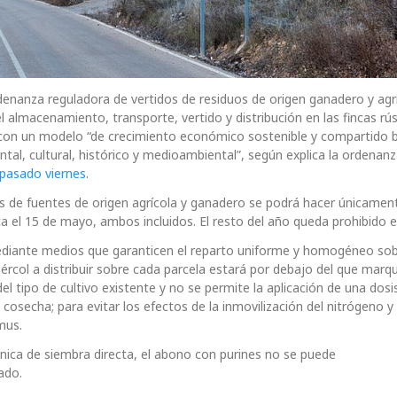
enanza reguladora de vertidos de residuos de origen ganadero y agrí
el almacenamiento, transporte, vertido y distribución en las fincas rú
le con un modelo “de crecimiento económico sostenible y compartido
tal, cultural, histórico y medioambiental”, según explica la ordenan
 pasado viernes
.
tes de fuentes de origen agrícola y ganadero se podrá hacer únicamen
ta el 15 de mayo, ambos incluidos. El resto del año queda prohibido el
á mediante medios que garanticen el reparto uniforme y homogéneo sob
tiércol a distribuir sobre cada parcela estará por debajo del que marqu
l tipo de cultivo existente y no se permite la aplicación de una dosi
 cosecha; para evitar los efectos de la inmovilización del nitrógeno y
mus.
técnica de siembra directa, el abono con purines no se puede
ado.