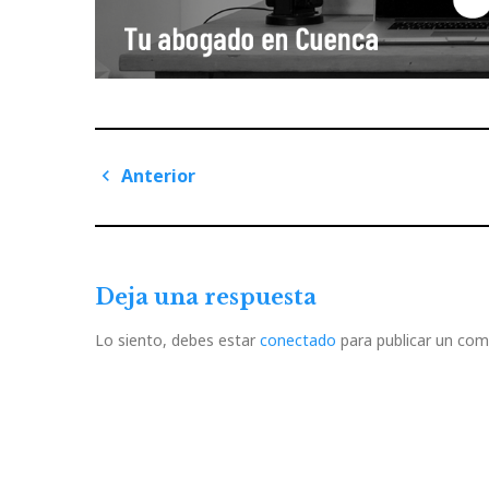
Navegación
Anterior
de
Previous
Post
entradas
Deja una respuesta
Lo siento, debes estar
conectado
para publicar un com