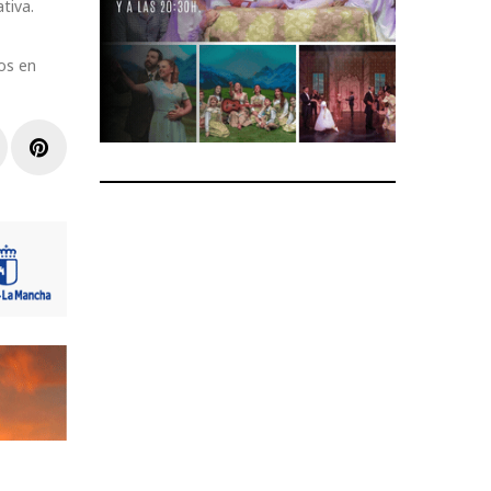
tiva.
os en
r
inkedIn
Pinterest