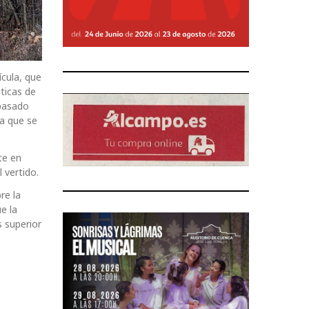
cula, que
sticas de
 basado
za que se
te en
 vertido.
re la
e la
s superior