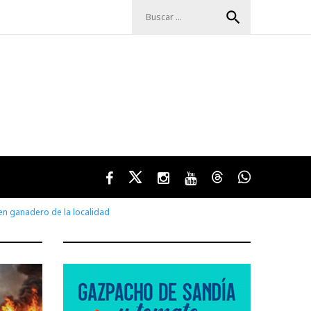
Buscar:
search
Facebook
Twitter
Instagram
Youtube
Threads
WhatsApp
en ganadero de la localidad