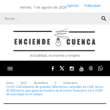
Skip
Opinión
Publicidad
Viernes, 7 de agosto de 2026
to
content
search
Actualidad, economía y empleo
Facebook
Twitter
Instagram
Youtube
Threads
Wha
Inicio
2021
diciembre
5
Sindicatos
CCOO CLM advierte de grandes diferencias salariales en CLM: de los
45.000 euros que gana un hombre en el sector financiero a los 4.600
de una mujer en el campo