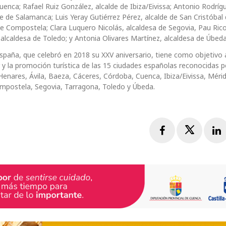
enca; Rafael Ruiz González, alcalde de Ibiza/Eivissa; Antonio Rodríg
e de Salamanca; Luis Yeray Gutiérrez Pérez, alcalde de San Cristóbal
de Compostela; Clara Luquero Nicolás, alcaldesa de Segovia, Pau Ri
 alcaldesa de Toledo; y Antonia Olivares Martínez, alcaldesa de Úbeda
paña, que celebró en 2018 su XXV aniversario, tiene como objetivo 
 y la promoción turística de las 15 ciudades españolas reconocidas p
ares, Ávila, Baeza, Cáceres, Córdoba, Cuenca, Ibiza/Eivissa, Mérid
ompostela, Segovia, Tarragona, Toledo y Úbeda.
Facebook
Twitte
L