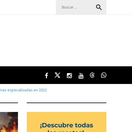
Buscar:
search
Facebook
Twitter
Instagram
Youtube
Threads
WhatsApp
rias especializadas en 2022