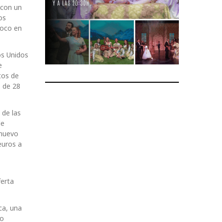
 con un
os
foco en
os Unidos
e
tos de
s de 28
 de las
de
 nuevo
euros a
ferta
ca, una
io