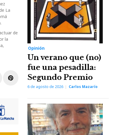
uez
 de La
comá
.
actuar de
or la
a,
Opinión
Un verano que (no)
fue una pesadilla:
Segundo Premio
r
inkedIn
Pinterest
6 de agosto de 2026
Carlos Mazarío