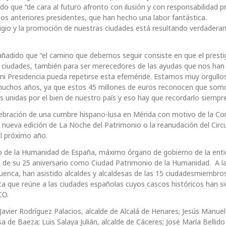
o que “de cara al futuro afronto con ilusión y con responsabilidad pre
los anteriores presidentes, que han hecho una labor fantástica.
tigio y la promoción de nuestras ciudades está resultando verdader
 añadido que “el camino que debemos seguir consiste en que el presti
s ciudades, también para ser merecedores de las ayudas que nos han 
mi Presidencia pueda repetirse esta efeméride. Estamos muy orgullo
muchos años, ya que estos 45 millones de euros reconocen que som
unidas por el bien de nuestro país y eso hay que recordarlo siempre
lebración de una cumbre hispano-lusa en Mérida con motivo de la C
 nueva edición de La Noche del Patrimonio o la reanudación del Circ
l próximo año.
o de la Humanidad de España, máximo órgano de gobierno de la enti
n de su 25 aniversario como Ciudad Patrimonio de la Humanidad. A la
uenca, han asistido alcaldes y alcaldesas de las 15 ciudadesmiembro
ica que reúne a las ciudades españolas cuyos cascos históricos han s
CO.
Javier Rodríguez Palacios, alcalde de Alcalá de Henares; Jesús Manue
sa de Baeza; Luis Salaya Julián, alcalde de Cáceres; José María Bellid