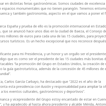
ipar en distintas ferias gastronómicas. Somos ciudades de excelencia
l en espacios monumentales que no tienen parangón. Tenemos entorn
 Cuenca y también gastronomía, aspecto en el que vamos a poner el 
a España y prueba de ello es la promoción internacional en Estad
, que se anunció hace unos días en la ciudad de Baeza, el Consejo d
tres millones de euros para cada una de las 15 ciudades, para proyec
recursos turísticos. Es un hecho excepcional que nos reconoce despué
icante para mi Presidencia, y un honor y un orgullo ser el presidente
digo que es como ser el presidente de las 15 ciudades más bonitas 
acables “la promoción del Grupo en Estados Unidos, la creación de
o la guía gastroturística, además de la concesión de 45 millones de 
undial”.
ca, Carlos García Carbayo, ha destacado que “2022 es el año de la
onta esta presidencia con ilusión y responsabilidad para ampliar la o
 a los eventos culturales, gastronómicos y deportivos”.
manca y vicepresidente del Grupo estoy encantado de estar en Cuen
”, y ha agradecido al hasta ahora presidente y alcalde Mérida, Anton