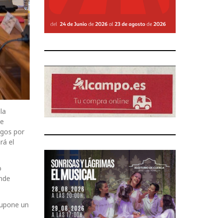
la
de
igos por
rá el
o
onde
supone un