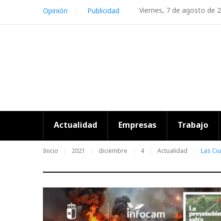
Skip
Viernes, 7 de agosto de 
Opinión
Publicidad
to
content
Actualidad
Empresas
Trabajo
Inicio
2021
diciembre
4
Actualidad
Las Ci