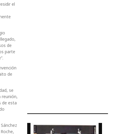
sidir el
amente
gio
llegado,
sos de
os parte
”.
onvención
uito de
dad, se
 reunión,
s de esta
ido
l Sánchez
o Roche,