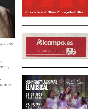
que pide
la
ente y
e
que debe