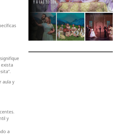
ecíficas
signifique
 exista
sita”.
 aula y
centes.
til y
ado a