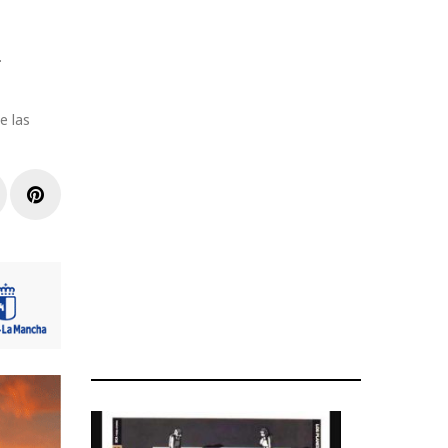
.
e las
r
inkedIn
Pinterest