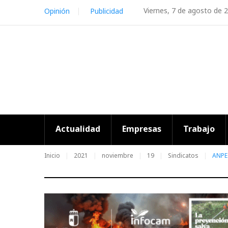
Skip
Viernes, 7 de agosto de 
Opinión
Publicidad
to
content
Actualidad
Empresas
Trabajo
Inicio
2021
noviembre
19
Sindicatos
ANPE 