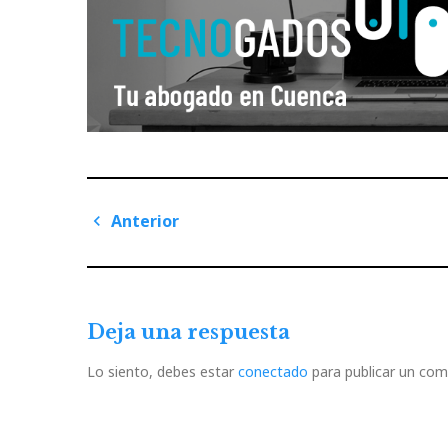
Navegación
Anterior
de
Previous
Post
entradas
Deja una respuesta
Lo siento, debes estar
conectado
para publicar un com