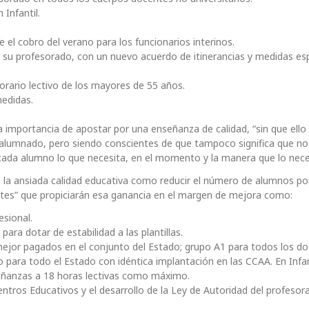
Infantil.
el cobro del verano para los funcionarios interinos.
 y su profesorado, con un nuevo acuerdo de itinerancias y medidas esp
orario lectivo de los mayores de 55 años.
medidas.
 importancia de apostar por una enseñanza de calidad, “sin que ello 
u alumnado, pero siendo conscientes de que tampoco significa que no
cada alumno lo que necesita, en el momento y la manera que lo nece
 la ansiada calidad educativa como reducir el número de alumnos por
ntes” que propiciarán esa ganancia en el margen de mejora como:
esional.
ra dotar de estabilidad a las plantillas.
 mejor pagados en el conjunto del Estado; grupo A1 para todos los do
 para todo el Estado con idéntica implantación en las CCAA. En Infan
nseñanzas a 18 horas lectivas como máximo.
entros Educativos y el desarrollo de la Ley de Autoridad del profesor