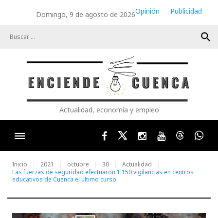
Skip
Opinión
Publicidad
Domingo, 9 de agosto de 2026
to
content
search
Actualidad, economía y empleo
Facebook
Twitter
Instagram
Youtube
Threads
Wha
Inicio
2021
octubre
30
Actualidad
Las fuerzas de seguridad efectuaron 1.150 vigilancias en centros
educativos de Cuenca el último curso