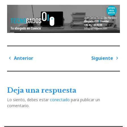
Navegación
Anterior
Siguiente
de
Previous
Next
entradas
Post
Post
Deja una respuesta
Lo siento, debes estar
conectado
para publicar un
comentario.