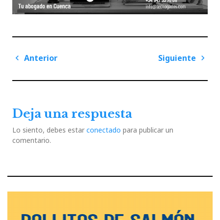
Navegación
Anterior
Siguiente
de
Previous
Next
entradas
Post
Post
Deja una respuesta
Lo siento, debes estar
conectado
para publicar un
comentario.