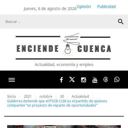
Skip
Opinión
Publicidad
Jueves, 6 de agosto de 2026
to
content
search
Actualidad, economía y empleo
Facebook
Twitter
Instagram
Youtube
Threads
Wha
Inicio
2021
octubre
30
Actualidad
Gutiérrez defiende que el PSOE-CLM es el partido de quienes
comparten “un proyecto de reparto de oportunidades”