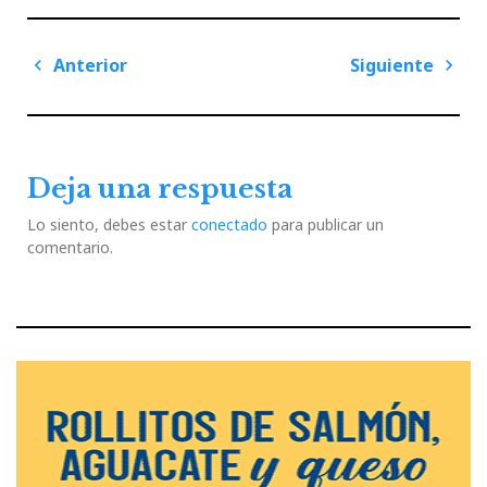
Navegación
Anterior
Siguiente
de
Previous
Next
entradas
Post
Post
Deja una respuesta
Lo siento, debes estar
conectado
para publicar un
comentario.