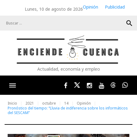
Skip
Opinión
Publicidad
Lunes, 10 de agosto de 2026
to
content
search
Actualidad, economía y empleo
Facebook
Twitter
Instagram
Youtube
Threads
Wha
Inicio
2021
octubre
14
Opinión
Pronóstico del tiempo: “Lluvia de indiferencia sobre los informáticos
del SESCAM”