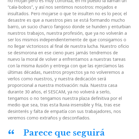
no mojan pero es muy continua, en mi pueblo la llaman un
“cala-bobos”, y así nos sentimos nosotros: mojados e
insultados. Pero mojarse o que te insulten no es lo peor, el
desastre es que a nuestros pies se está formando mucho
barro, un sucio charco fangoso donde se hunden y enturbian
nuestros trabajos, nuestra profesión, que ya no volverán a
ser los mismos independientemente de que consigamos o
no llegar victoriosos al final de nuestra lucha. Nuestro oficio
se desmorona en ese cieno pues jamás tendremos de
nuevo la moral de volver a enfrentarnos a nuestras tareas
con la misma ilusión y entrega con que las ejercíamos las
últimas décadas, nuestros proyectos ya no volveremos a
verlos como nuestros, y nuestra dedicación será
proporcional a nuestra motivación: nula. Nuestra casa
durante 30 años, el SESCAM, ya no volverá a serlo,
tengamos o no tengamos nuestra plaza definitiva por el
medio que sea, tras esta lluvia insensible y fría, tras ese
desinterés y falta de empatía con sus trabajadores, nos
veremos como extraños y desconfiados.
Parece que seguirá