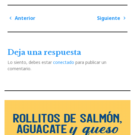
Navegación
Anterior
Siguiente
de
Previous
Next
entradas
Post
Post
Deja una respuesta
Lo siento, debes estar
conectado
para publicar un
comentario.