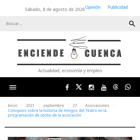
Skip
Opinión
Publicidad
Sábado, 8 de agosto de 2026
to
content
search
Actualidad, economía y empleo
Facebook
Twitter
Instagram
Youtube
Threads
Wha
Inicio
2021
septiembre
27
Asociaciones
Coloquios sobre la historia de Amigos del Teatro en la
programación de otoño de la asociación