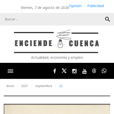
Skip
Opinión
Publicidad
Viernes, 7 de agosto de 2026
to
content
search
Actualidad, economía y empleo
Facebook
Twitter
Instagram
Youtube
Threads
Wha
Inicio
2021
septiembre
22
Día: