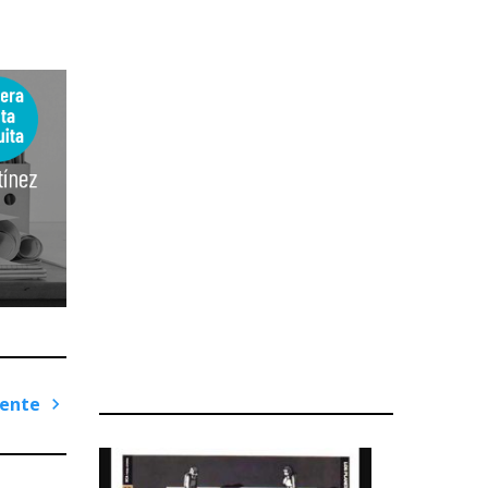
iente
Next
Post