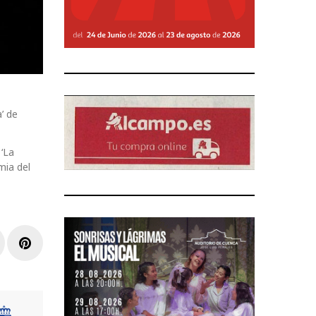
’ de
‘La
mia del
r
inkedIn
Pinterest