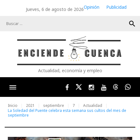
Skip
Opinión
Publicidad
Jueves, 6 de agosto de 2026
to
content
search
Actualidad, economía y empleo
Facebook
Twitter
Instagram
Youtube
Threads
Wha
Inicio
2021
septiembre
7
Actualidad
La Soledad del Puente celebra esta semana sus cultos del mes de
septiembre