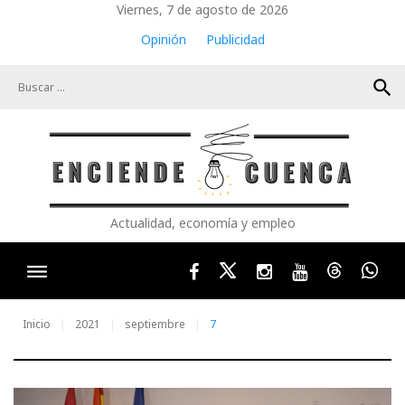
Skip
Viernes, 7 de agosto de 2026
to
Opinión
Publicidad
content
search
Actualidad, economía y empleo
Facebook
Twitter
Instagram
Youtube
Threads
Wha
Inicio
2021
septiembre
7
Día: