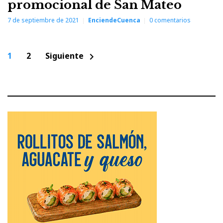
promocional de San Mateo
7 de septiembre de 2021
EnciendeCuenca
0
comentarios
Paginación
1
2
Siguiente
chevron_right
de
entradas