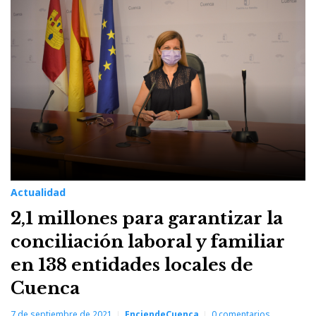
7
de
septiembre
de
2021
Actualidad
2,1 millones para garantizar la
conciliación laboral y familiar
en 138 entidades locales de
Cuenca
7 de septiembre de 2021
EnciendeCuenca
0
comentarios