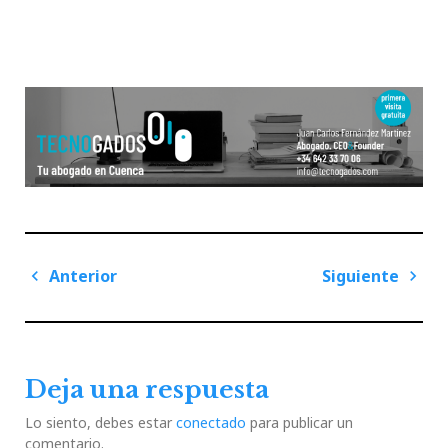
Navegación
Anterior
Siguiente
de
Previous
Next
entradas
Post
Post
Deja una respuesta
Lo siento, debes estar
conectado
para publicar un
comentario.