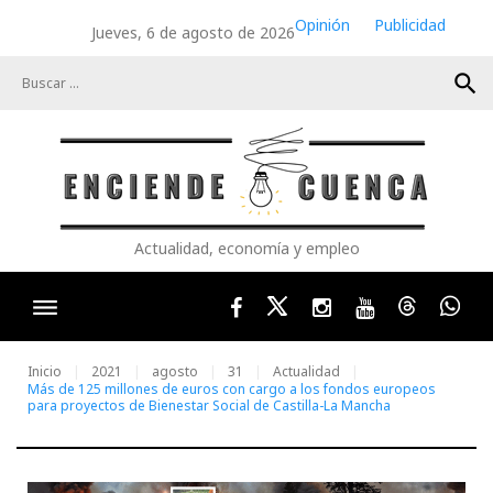
Skip
Opinión
Publicidad
Jueves, 6 de agosto de 2026
to
content
search
Actualidad, economía y empleo
Facebook
Twitter
Instagram
Youtube
Threads
Wha
Inicio
2021
agosto
31
Actualidad
Más de 125 millones de euros con cargo a los fondos europeos
para proyectos de Bienestar Social de Castilla-La Mancha