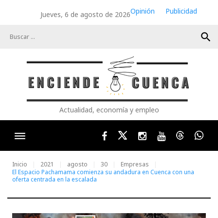
Skip
Opinión
Publicidad
Jueves, 6 de agosto de 2026
to
content
search
Actualidad, economía y empleo
Facebook
Twitter
Instagram
Youtube
Threads
Wha
Inicio
2021
agosto
30
Empresas
El Espacio Pachamama comienza su andadura en Cuenca con una
oferta centrada en la escalada