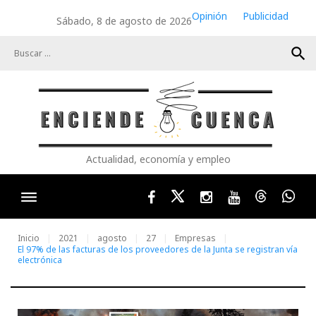
Skip
Opinión
Publicidad
Sábado, 8 de agosto de 2026
to
content
search
Actualidad, economía y empleo
Facebook
Twitter
Instagram
Youtube
Threads
Wha
Inicio
2021
agosto
27
Empresas
El 97% de las facturas de los proveedores de la Junta se registran vía
electrónica