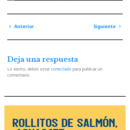
Navegación
Anterior
Siguiente
de
Previous
Next
entradas
Post
Post
Deja una respuesta
Lo siento, debes estar
conectado
para publicar un
comentario.