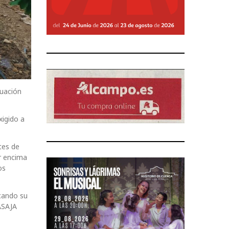
tuación
xigido a
tes de
or encima
os
icando su
ASAJA