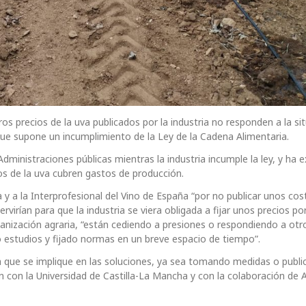
s precios de la uva publicados por la industria no responden a la si
que supone un incumplimiento de la Ley de la Cadena Alimentaria.
Administraciones públicas mientras la industria incumple la ley, y ha e
os de la uva cubren gastos de producción.
ra y a la Interprofesional del Vino de España “por no publicar unos cos
rvirían para que la industria se viera obligada a fijar unos precios p
ganización agraria, “están cediendo a presiones o respondiendo a otr
do estudios y fijado normas en un breve espacio de tiempo”.
a a que se implique en las soluciones, ya sea tomando medidas o publ
 con la Universidad de Castilla-La Mancha y con la colaboración de 