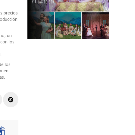
s precios
roducción
no, un
 con los
.
de los
 buen
as,
r
inkedIn
Pinterest