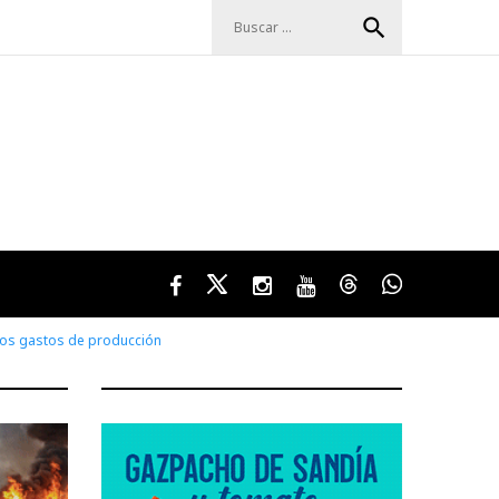
Buscar:
search
Facebook
Twitter
Instagram
Youtube
Threads
WhatsApp
 los gastos de producción