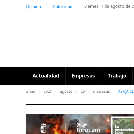
Skip
Viernes, 7 de agosto de 
Opinión
Publicidad
to
content
Actualidad
Empresas
Trabajo
Inicio
2021
agosto
26
Empresas
ASAJA CLM