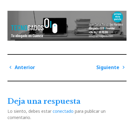
Navegación
Anterior
Siguiente
de
Previous
Next
entradas
Post
Post
Deja una respuesta
Lo siento, debes estar
conectado
para publicar un
comentario.