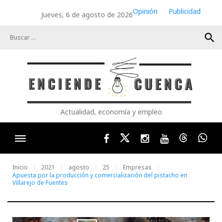
Skip
Opinión
Publicidad
Jueves, 6 de agosto de 2026
to
content
search
Actualidad, economía y empleo
Facebook
Twitter
Instagram
Youtube
Threads
Wha
Inicio
2021
agosto
25
Empresas
Apuesta por la producción y comercialización del pistacho en
Villarejo de Fuentes