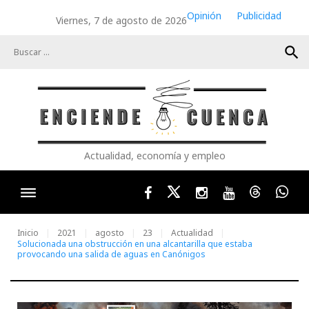
Skip
Opinión
Publicidad
Viernes, 7 de agosto de 2026
to
content
search
Actualidad, economía y empleo
Facebook
Twitter
Instagram
Youtube
Threads
Wha
Inicio
2021
agosto
23
Actualidad
Solucionada una obstrucción en una alcantarilla que estaba
provocando una salida de aguas en Canónigos