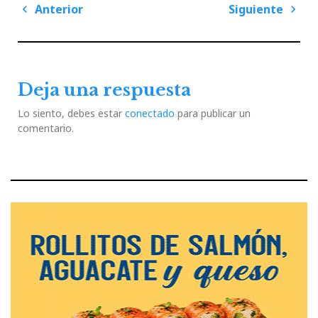
Navegación
Anterior
Siguiente
de
Previous
Next
entradas
Post
Post
Deja una respuesta
Lo siento, debes estar
conectado
para publicar un
comentario.