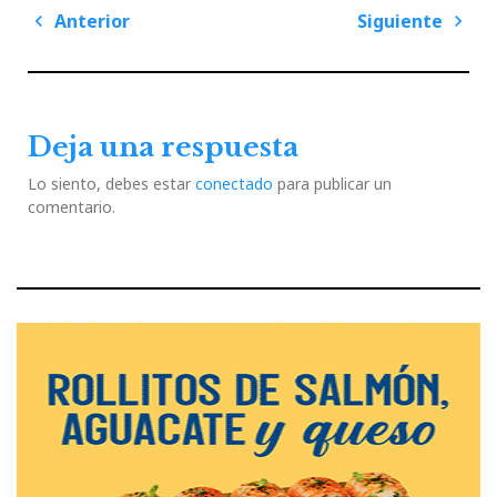
Navegación
Anterior
Siguiente
de
Previous
Next
entradas
Post
Post
Deja una respuesta
Lo siento, debes estar
conectado
para publicar un
comentario.