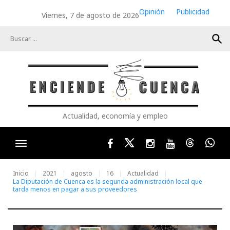
Skip
Opinión
Publicidad
Viernes, 7 de agosto de 2026
to
content
search
Actualidad, economía y empleo
Facebook
Twitter
Instagram
Youtube
Threads
Wha
Inicio
2021
agosto
16
Actualidad
La Diputación de Cuenca es la segunda administración local que
tarda menos en pagar a sus proveedores