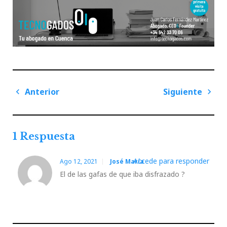
Navegación
Anterior
Siguiente
de
Previous
Next
entradas
Post
Post
1 Respuesta
Accede para responder
Ago 12, 2021
José María
El de las gafas de que iba disfrazado ?