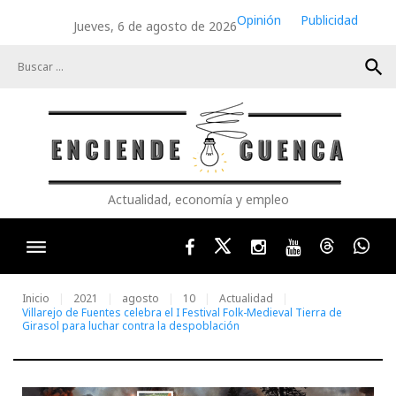
Skip
Opinión
Publicidad
Jueves, 6 de agosto de 2026
to
content
search
Actualidad, economía y empleo
Facebook
Twitter
Instagram
Youtube
Threads
Wha
Inicio
2021
agosto
10
Actualidad
Villarejo de Fuentes celebra el I Festival Folk-Medieval Tierra de
Girasol para luchar contra la despoblación