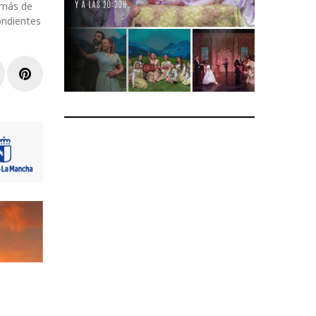
emás de
ondientes
r
inkedIn
Pinterest