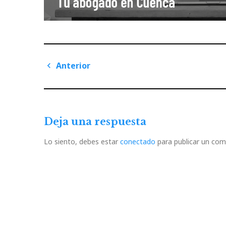
Navegación
Anterior
de
Previous
Post
entradas
Deja una respuesta
Lo siento, debes estar
conectado
para publicar un com