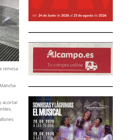
va remesa
a Mancha
y acortar
ntiles.
illones