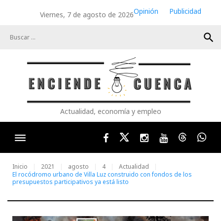
Skip
Opinión
Publicidad
Viernes, 7 de agosto de 2026
to
content
search
Actualidad, economía y empleo
Facebook
Twitter
Instagram
Youtube
Threads
Wha
Inicio
2021
agosto
4
Actualidad
El rocódromo urbano de Villa Luz construido con fondos de los
presupuestos participativos ya está listo