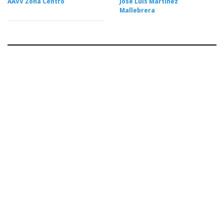
AAVV Zona Centro
José Luis Martínez
Mallebrera