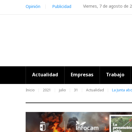
Skip
Viernes, 7 de agosto de 
Opinión
Publicidad
to
content
Actualidad
Empresas
Trabajo
Inicio
2021
julio
31
Actualidad
La Junta ab