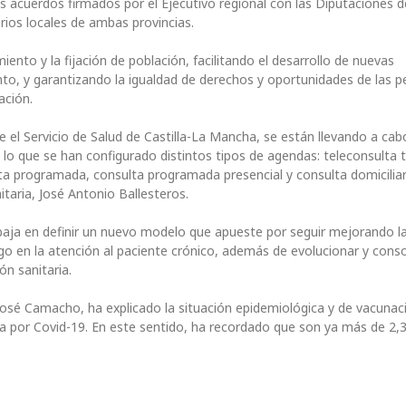
os acuerdos firmados por el Ejecutivo regional con las Diputaciones 
rios locales de ambas provincias.
miento y la fijación de población, facilitando el desarrollo de nuevas
o, y garantizando la igualdad de derechos y oportunidades de las 
ación.
 el Servicio de Salud de Castilla-La Mancha, se están llevando a cab
lo que se han configurado distintos tipos de agendas: teleconsulta t
a programada, consulta programada presencial y consulta domiciliari
itaria, José Antonio Ballesteros.
abaja en definir un nuevo modelo que apueste por seguir mejorando l
zgo en la atención al paciente crónico, además de evolucionar y conso
ón sanitaria.
n José Camacho, ha explicado la situación epidemiológica y de vacunac
mia por Covid-19. En este sentido, ha recordado que son ya más de 2,3