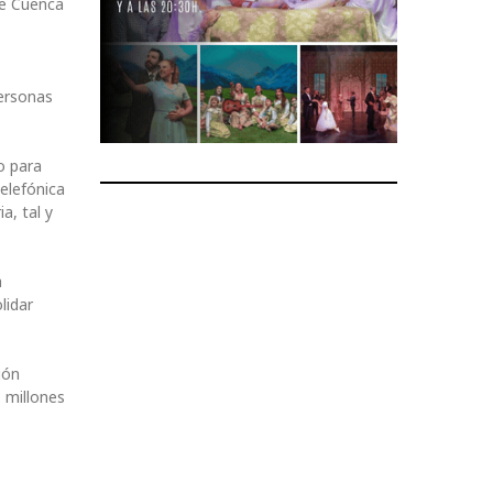
de Cuenca
personas
o para
elefónica
a, tal y
a
lidar
ión
 millones