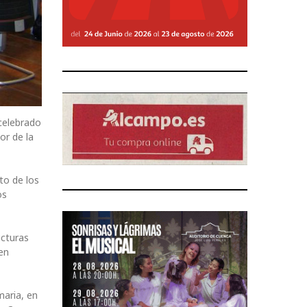
 celebrado
or de la
to de los
os
ucturas
en
maria, en