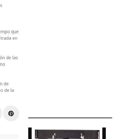
ón
tiempo que
ntrada en
ón de las
ano
ón de
o de la
r
inkedIn
Pinterest