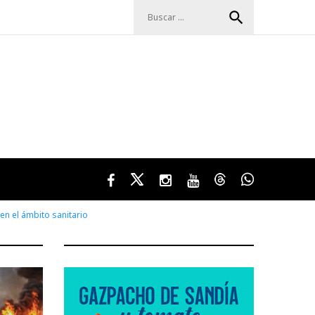
Buscar:
search
Facebook
Twitter
Instagram
Youtube
Threads
WhatsApp
 en el ámbito sanitario