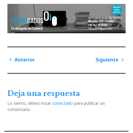
Navegación
Anterior
Siguiente
de
Previous
Next
entradas
Post
Post
Deja una respuesta
Lo siento, debes estar
conectado
para publicar un
comentario.