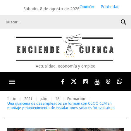
Skip
Opinión
Publicidad
Sábado, 8 de agosto de 2026
to
content
search
Actualidad, economía y empleo
Facebook
Twitter
Instagram
Youtube
Threads
Wha
Inicio
2021
julio
18
Formación
Una quincena de desempleados se forman con CCOO CLM en
montaje y mantenimiento de instalaciones solares fotovoltaicas