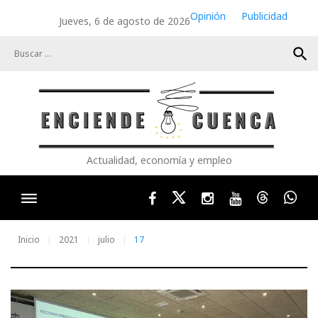
Skip
Opinión
Publicidad
Jueves, 6 de agosto de 2026
to
content
search
Actualidad, economía y empleo
Facebook
Twitter
Instagram
Youtube
Threads
Wha
Inicio
2021
julio
17
Día: