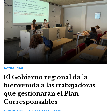
17
de
julio
de
2021
Actualidad
El Gobierno regional da la
bienvenida a las trabajadoras
que gestionarán el Plan
Corresponsables
17 de julio de 2021
EnciendeCuenca