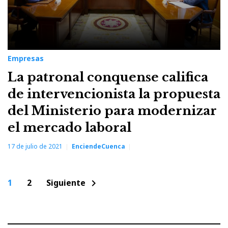
Empresas
La patronal conquense califica
de intervencionista la propuesta
del Ministerio para modernizar
el mercado laboral
17 de julio de 2021
EnciendeCuenca
Paginación
1
2
Siguiente
chevron_right
de
entradas