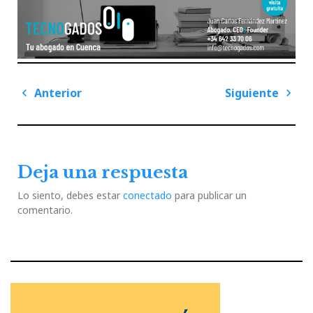
Navegación
Anterior
Siguiente
de
Previous
Next
entradas
Post
Post
Deja una respuesta
Lo siento, debes estar
conectado
para publicar un
comentario.