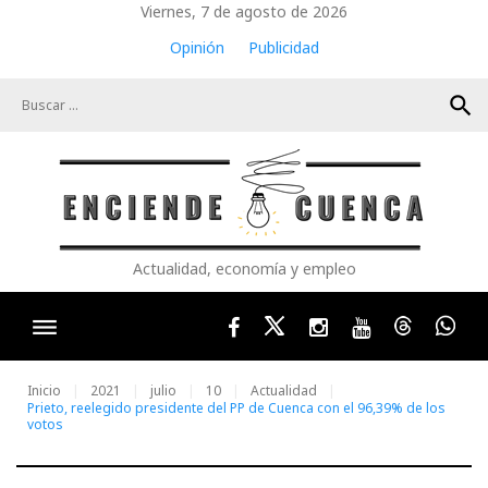
Skip
Viernes, 7 de agosto de 2026
to
Opinión
Publicidad
content
search
Actualidad, economía y empleo
Facebook
Twitter
Instagram
Youtube
Threads
Wha
Inicio
2021
julio
10
Actualidad
Prieto, reelegido presidente del PP de Cuenca con el 96,39% de los
votos