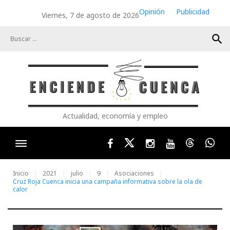
Skip
Opinión
Publicidad
Viernes, 7 de agosto de 2026
to
content
search
Actualidad, economía y empleo
Facebook
Twitter
Instagram
Youtube
Threads
Wha
Inicio
2021
julio
9
Asociaciones
Cruz Roja Cuenca inicia una campaña informativa sobre la ola de
calor