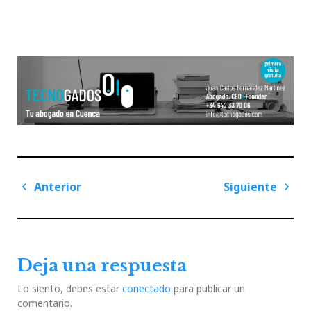
Navegación
Anterior
Siguiente
de
Previous
Next
entradas
Post
Post
Deja una respuesta
Lo siento, debes estar
conectado
para publicar un
comentario.