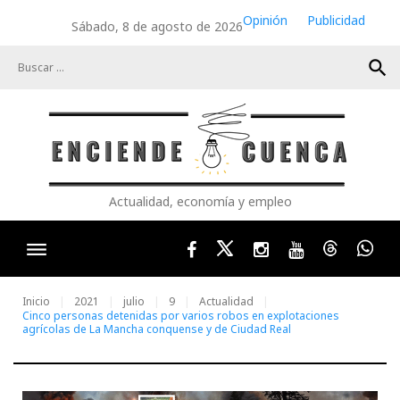
Skip
Opinión
Publicidad
Sábado, 8 de agosto de 2026
to
content
search
Actualidad, economía y empleo
Facebook
Twitter
Instagram
Youtube
Threads
Wha
Inicio
2021
julio
9
Actualidad
Cinco personas detenidas por varios robos en explotaciones
agrícolas de La Mancha conquense y de Ciudad Real