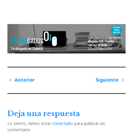
Navegación
Anterior
Siguiente
de
Previous
Next
entradas
Post
Post
Deja una respuesta
Lo siento, debes estar
conectado
para publicar un
comentario.