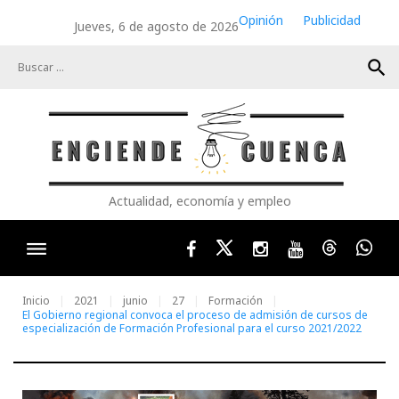
Skip
Opinión
Publicidad
Jueves, 6 de agosto de 2026
to
content
search
Actualidad, economía y empleo
Facebook
Twitter
Instagram
Youtube
Threads
Wha
Inicio
2021
junio
27
Formación
El Gobierno regional convoca el proceso de admisión de cursos de
especialización de Formación Profesional para el curso 2021/2022