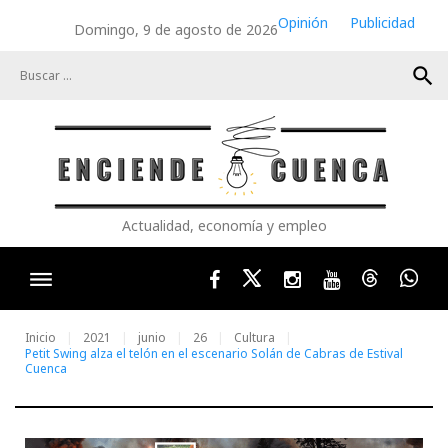
Skip
Opinión
Publicidad
Domingo, 9 de agosto de 2026
to
content
search
Actualidad, economía y empleo
Facebook
Twitter
Instagram
Youtube
Threads
Wha
Inicio
2021
junio
26
Cultura
Petit Swing alza el telón en el escenario Solán de Cabras de Estival
Cuenca