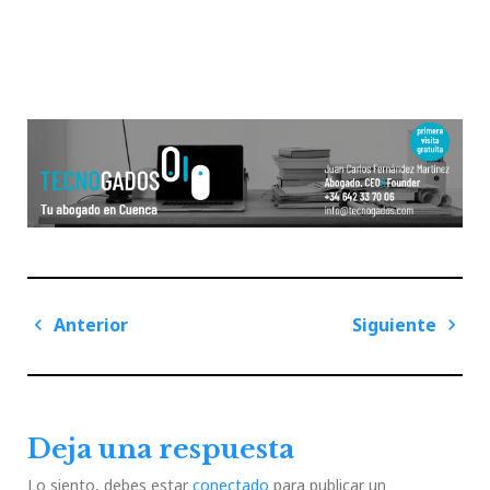
Navegación
Anterior
Siguiente
de
Previous
Next
entradas
Post
Post
Deja una respuesta
Lo siento, debes estar
conectado
para publicar un