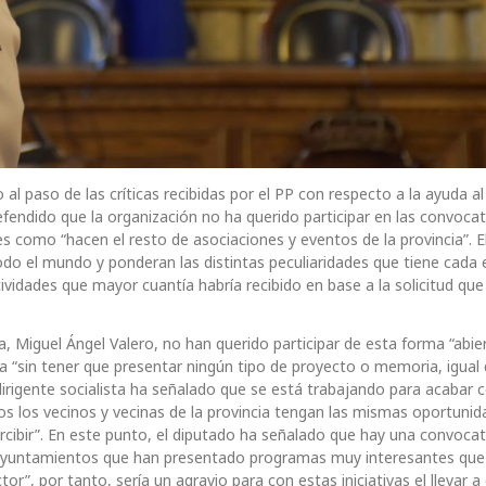
al paso de las críticas recibidas por el PP con respecto a la ayuda al
fendido que la organización no ha querido participar en las convocat
es como “hacen el resto de asociaciones y eventos de la provincia”. 
odo el mundo y ponderan las distintas peculiaridades que tiene cada 
ividades que mayor cuantía habría recibido en base a la solicitud que
, Miguel Ángel Valero, no han querido participar de esta forma “abie
ja “sin tener que presentar ningún tipo de proyecto o memoria, igual
dirigente socialista ha señalado que se está trabajando para acabar 
os los vecinos y vecinas de la provincia tengan las mismas oportuni
ercibir”. En este punto, el diputado ha señalado que hay una convocat
 ayuntamientos que han presentado programas muy interesantes que
r”, por tanto, sería un agravio para con estas iniciativas el llevar a