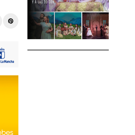
r
inkedIn
Pinterest