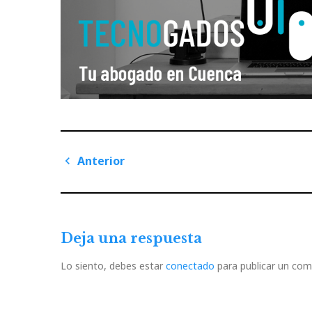
Navegación
Anterior
de
Previous
Post
entradas
Deja una respuesta
Lo siento, debes estar
conectado
para publicar un com