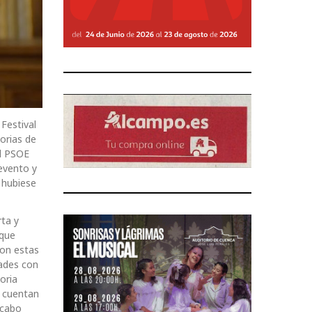
 Festival
orias de
El PSOE
evento y
 hubiese
rta y
 que
con estas
dades con
oria
 cuentan
 cabo