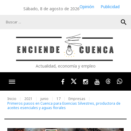
Skip
Opinión
Publicidad
Sábado, 8 de agosto de 2026
to
content
search
Actualidad, economía y empleo
Facebook
Twitter
Instagram
Youtube
Threads
Wha
Inicio
2021
junio
17
Empresas
Primeros pasos en Cuenca para Esencias Silvestres, productora de
aceites esenciales y aguas florales