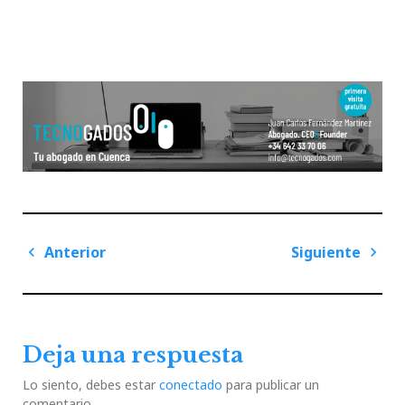
Navegación
Anterior
Siguiente
de
Previous
Next
entradas
Post
Post
Deja una respuesta
Lo siento, debes estar
conectado
para publicar un
comentario.