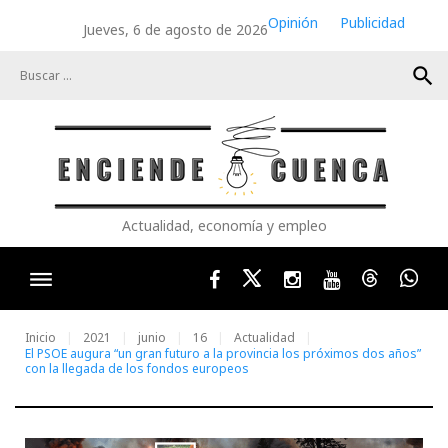
Skip
Opinión
Publicidad
Jueves, 6 de agosto de 2026
to
content
search
Actualidad, economía y empleo
Facebook
Twitter
Instagram
Youtube
Threads
Wha
Inicio
2021
junio
16
Actualidad
El PSOE augura “un gran futuro a la provincia los próximos dos años”
con la llegada de los fondos europeos