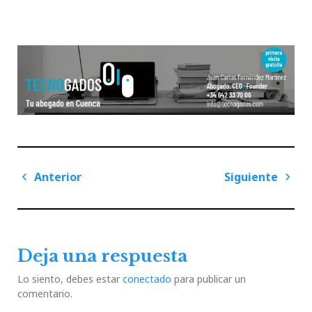
Navegación
Anterior
Siguiente
de
Previous
Next
entradas
Post
Post
Deja una respuesta
Lo siento, debes estar
conectado
para publicar un
comentario.