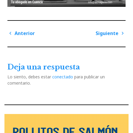
Navegación
Anterior
Siguiente
de
Previous
Next
entradas
Post
Post
Deja una respuesta
Lo siento, debes estar
conectado
para publicar un
comentario.