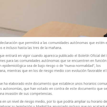
a declaración que permitirá a las comunidades autónomas que estén 
 dos e incluso hasta las tres de la mañana.
ue entrará en vigor cuando aparezca publicado el Boletín Oficial del
es para las comunidades autónomas que se encuentren en función 
ción epidemiológica sea de bajo riesgo o de “nueva normalidad”, los
ñana, mientras que en los de riesgo medio con evolución favorable el 
ue ha elaborado este documento que establece unos horarios comu
nas autonomías, que han votado en contra de este documento que se
una invasión de sus competencias.
 en un nivel de riesgo medio, por lo que podría ampliar su horario de 
ebajar su legislación y Madrid ha anunciado incluso que no acatará e