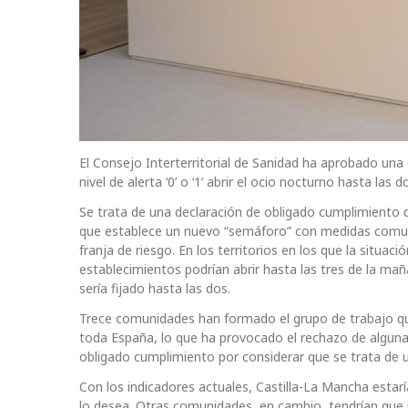
El Consejo Interterritorial de Sanidad ha aprobado un
nivel de alerta ‘0’ o ‘1’ abrir el ocio nocturno hasta las
Se trata de una declaración de obligado cumplimiento q
que establece un nuevo “semáforo” con medidas comun
franja de riesgo. En los territorios en los que la situa
establecimientos podrían abrir hasta las tres de la ma
sería fijado hasta las dos.
Trece comunidades han formado el grupo de trabajo q
toda España, lo que ha provocado el rechazo de algu
obligado cumplimiento por considerar que se trata de 
Con los indicadores actuales, Castilla-La Mancha estaría
lo desea. Otras comunidades, en cambio, tendrían que r