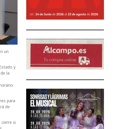
en un
 Estado y
de la
horario
nes para
rá de
cierre si
l