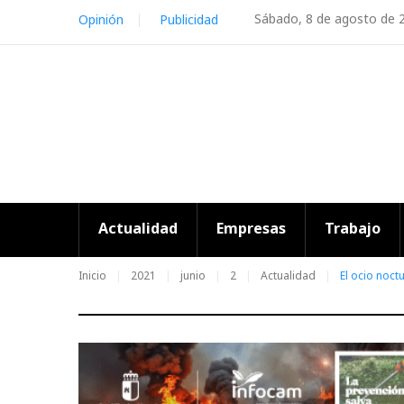
Skip
Sábado, 8 de agosto de 
Opinión
Publicidad
to
content
Actualidad
Empresas
Trabajo
Inicio
2021
junio
2
Actualidad
El ocio noc