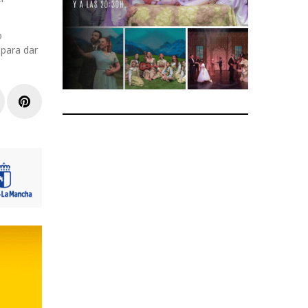
o
 para dar
r
inkedIn
Pinterest