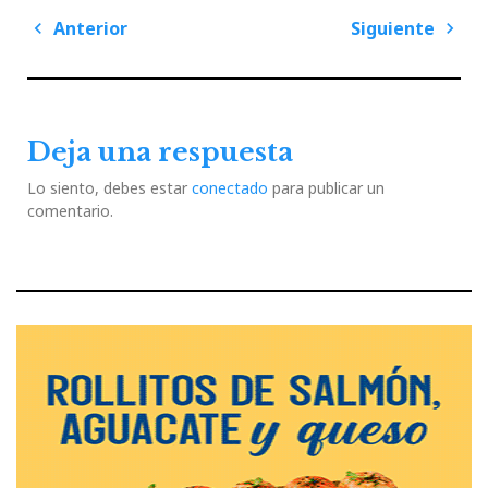
Navegación
Anterior
Siguiente
de
Previous
Next
entradas
Post
Post
Deja una respuesta
Lo siento, debes estar
conectado
para publicar un
comentario.