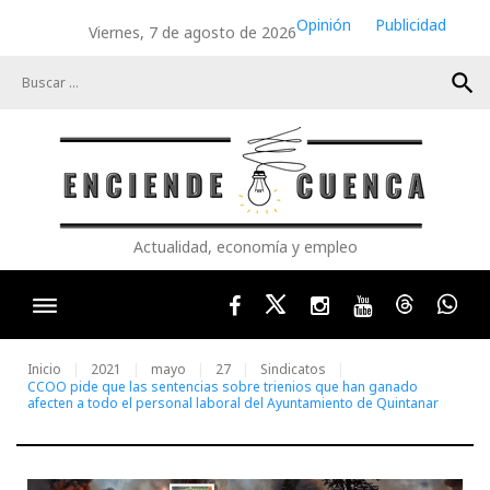
Skip
Opinión
Publicidad
Viernes, 7 de agosto de 2026
to
content
search
Actualidad, economía y empleo
Facebook
Twitter
Instagram
Youtube
Threads
Wha
Inicio
2021
mayo
27
Sindicatos
CCOO pide que las sentencias sobre trienios que han ganado
afecten a todo el personal laboral del Ayuntamiento de Quintanar