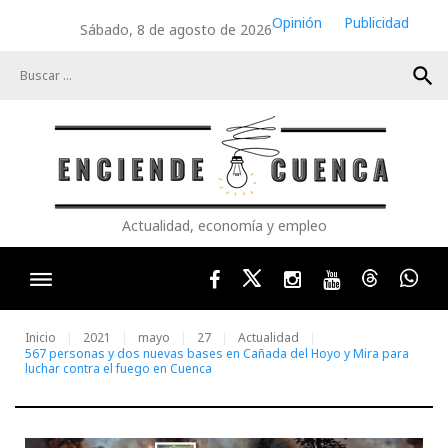
Skip
Opinión
Publicidad
Sábado, 8 de agosto de 2026
to
content
search
Actualidad, economía y empleo
Facebook
Twitter
Instagram
Youtube
Threads
Wha
Inicio
2021
mayo
27
Actualidad
567 personas y dos nuevas bases en Cañada del Hoyo y Mira para
luchar contra el fuego en Cuenca