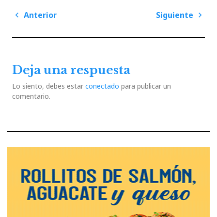
Navegación
Anterior
Siguiente
de
Previous
Next
entradas
Post
Post
Deja una respuesta
Lo siento, debes estar
conectado
para publicar un
comentario.