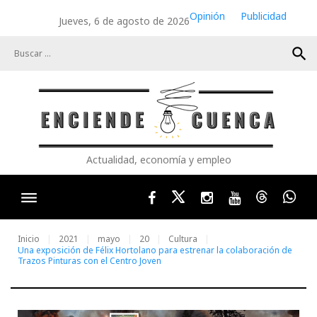
Skip
Opinión
Publicidad
Jueves, 6 de agosto de 2026
to
content
search
Actualidad, economía y empleo
Facebook
Twitter
Instagram
Youtube
Threads
Wha
Inicio
2021
mayo
20
Cultura
Una exposición de Félix Hortolano para estrenar la colaboración de
Trazos Pinturas con el Centro Joven