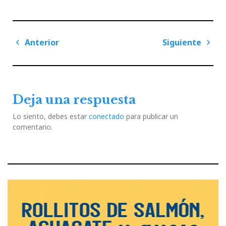
Navegación
Anterior
Siguiente
de
Previous
Next
entradas
Post
Post
Deja una respuesta
Lo siento, debes estar
conectado
para publicar un
comentario.