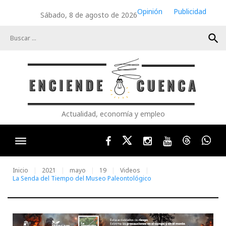
Skip
Opinión
Publicidad
Sábado, 8 de agosto de 2026
to
content
search
Actualidad, economía y empleo
Facebook
Twitter
Instagram
Youtube
Threads
Wha
Inicio
2021
mayo
19
Videos
La Senda del Tiempo del Museo Paleontológico