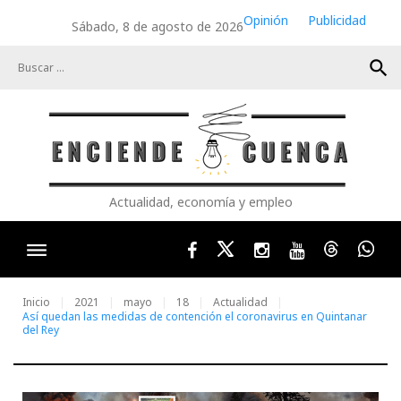
Skip
Opinión
Publicidad
Sábado, 8 de agosto de 2026
to
content
search
Actualidad, economía y empleo
Facebook
Twitter
Instagram
Youtube
Threads
Wha
Inicio
2021
mayo
18
Actualidad
Así quedan las medidas de contención el coronavirus en Quintanar
del Rey