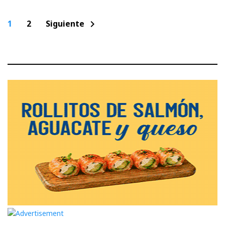
Paginación
1
2
Siguiente
chevron_right
de
entradas