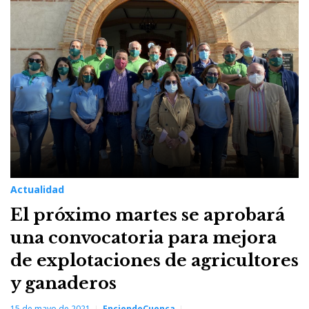
15
de
mayo
de
2021
Actualidad
El próximo martes se aprobará
una convocatoria para mejora
de explotaciones de agricultores
y ganaderos
15 de mayo de 2021
EnciendeCuenca