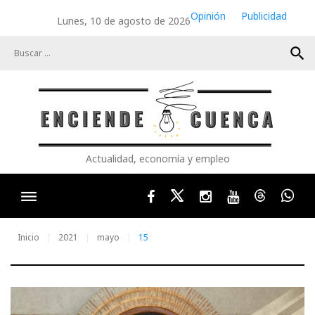
Skip
Opinión
Publicidad
Lunes, 10 de agosto de 2026
to
content
search
Actualidad, economía y empleo
Facebook
Twitter
Instagram
Youtube
Threads
Wha
Inicio
2021
mayo
15
Día: