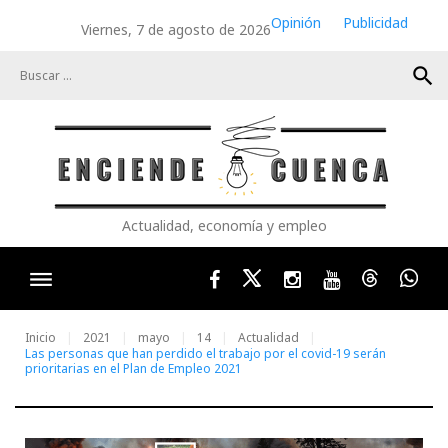
Skip
Opinión
Publicidad
Viernes, 7 de agosto de 2026
to
content
search
Actualidad, economía y empleo
Facebook
Twitter
Instagram
Youtube
Threads
Wha
Inicio
2021
mayo
14
Actualidad
Las personas que han perdido el trabajo por el covid-19 serán
prioritarias en el Plan de Empleo 2021