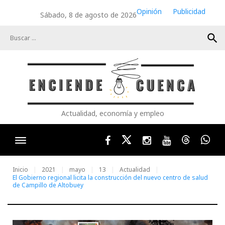
Skip
Opinión
Publicidad
Sábado, 8 de agosto de 2026
to
content
search
Actualidad, economía y empleo
Facebook
Twitter
Instagram
Youtube
Threads
Wha
Inicio
2021
mayo
13
Actualidad
El Gobierno regional licita la construcción del nuevo centro de salud
de Campillo de Altobuey