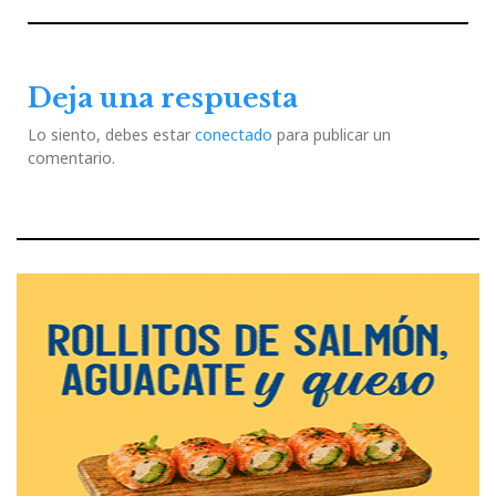
de
Previous
Next
entradas
Post
Post
Deja una respuesta
Lo siento, debes estar
conectado
para publicar un
comentario.