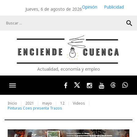
Skip
Opinión
Publicidad
Jueves, 6 de agosto de 2026
to
content
search
Actualidad, economía y empleo
Facebook
Twitter
Instagram
Youtube
Threads
Wha
Inicio
2021
mayo
12
Videos
Pinturas Coes presenta Trazos