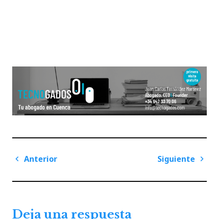
Navegación
Anterior
Siguiente
de
Previous
Next
entradas
Post
Post
Deja una respuesta