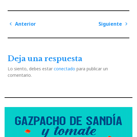
Navegación
Anterior
Siguiente
de
Previous
Next
entradas
Post
Post
Deja una respuesta
Lo siento, debes estar
conectado
para publicar un
comentario.