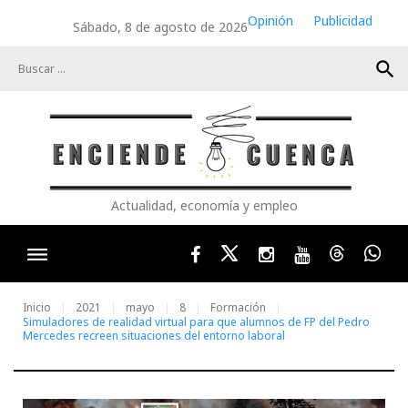
Skip
Opinión
Publicidad
Sábado, 8 de agosto de 2026
to
content
search
Actualidad, economía y empleo
Facebook
Twitter
Instagram
Youtube
Threads
Wha
Inicio
2021
mayo
8
Formación
Simuladores de realidad virtual para que alumnos de FP del Pedro
Mercedes recreen situaciones del entorno laboral