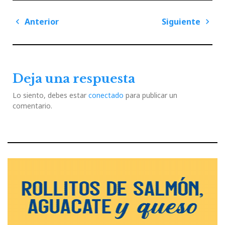
Navegación
Anterior
Siguiente
de
Previous
Next
entradas
Post
Post
Deja una respuesta
Lo siento, debes estar
conectado
para publicar un
comentario.