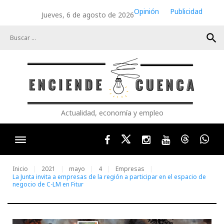
Skip
Opinión
Publicidad
Jueves, 6 de agosto de 2026
to
content
search
Actualidad, economía y empleo
Facebook
Twitter
Instagram
Youtube
Threads
Wha
Inicio
2021
mayo
4
Empresas
La Junta invita a empresas de la región a participar en el espacio de
negocio de C-LM en Fitur