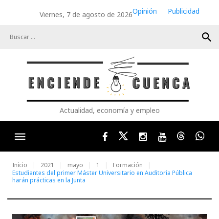
Skip
Opinión
Publicidad
Viernes, 7 de agosto de 2026
to
content
search
Actualidad, economía y empleo
Facebook
Twitter
Instagram
Youtube
Threads
Wha
Inicio
2021
mayo
1
Formación
Estudiantes del primer Máster Universitario en Auditoría Pública
harán prácticas en la Junta