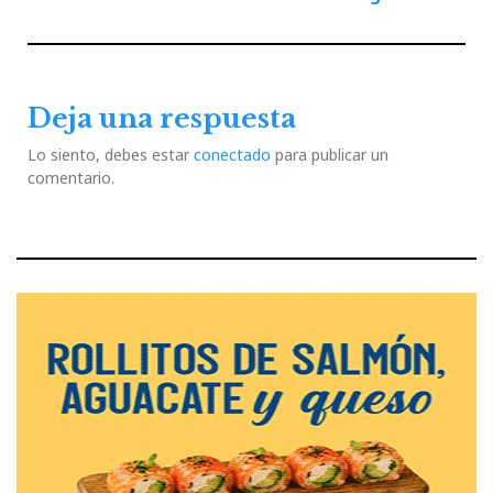
de
Previous
Next
entradas
Post
Post
Deja una respuesta
Lo siento, debes estar
conectado
para publicar un
comentario.