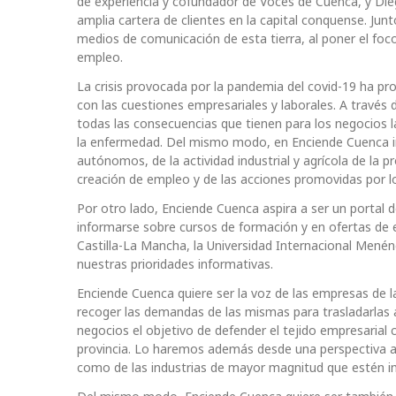
de experiencia y cofundador de Voces de Cuenca, y D
amplia cartera de clientes en la capital conquense. Jun
medios de comunicación de esta tierra, al poner el foco
empleo.
La crisis provocada por la pandemia del covid-19 ha p
con las cuestiones empresariales y laborales. A través 
todas las consecuencias que tienen para los negocios la
la enfermedad. Del mismo modo, en Enciende Cuenca in
autónomos, de la actividad industrial y agrícola de la p
creación de empleo y de las acciones promovidas por lo
Por otro lado, Enciende Cuenca aspira a ser un portal 
informarse sobre cursos de formación y en ofertas de e
Castilla-La Mancha, la Universidad Internacional Mené
nuestras prioridades informativas.
Enciende Cuenca quiere ser la voz de las empresas de
recoger las demandas de las mismas para trasladarlas a
negocios el objetivo de defender el tejido empresarial
provincia. Lo haremos además desde una perspectiva a
como de las industrias de mayor magnitud que estén im