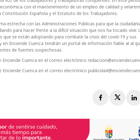
a voz de los trabajadores y trabajadoras conquenses. En este perió
 económica con el mantenimiento de un empleo de calidad y velarem
 Constitución Española y el Estatuto de los Trabajadores.
ma estrecha con las Administraciones Públicas para que la ciudadaní
ndo para hacer frente a la difícil situación que nos ha tocado vivir.
que se están adoptando para combatir la crisis del covid-19 y sus
y en Enciende Cuenca tendrán un portal de información fiable al al qu
entes de fuentes sospechosas.
e Enciende Cuenca en el correo electrónico redaccion@enciendecuen
e Enciende Cuenca en el correo electrónico publicidad@enciendecue
Facebook
Twitte
L