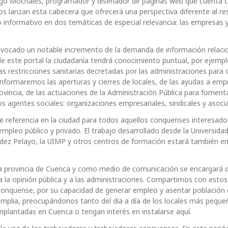
iego Mochales, programador y diseñador de páginas web que cuenta 
tos lanzan esta cabecera que ofrecerá una perspectiva diferente al re
 informativo en dos temáticas de especial relevancia: las empresas y
rovocado un notable incremento de la demanda de información relac
de este portal la ciudadanía tendrá conocimiento puntual, por ejempl
s restricciones sanitarias decretadas por las administraciones para 
formaremos las aperturas y cierres de locales, de las ayudas a emp
rovincia, de las actuaciones de la Administración Pública para fomenta
s agentes sociales: organizaciones empresariales, sindicales y asoci
de referencia en la ciudad para todos aquellos conquenses interesado
mpleo público y privado. El trabajo desarrollado desde la Universida
ndez Pelayo, la UIMP y otros centros de formación estará también en
 la provincia de Cuenca y como medio de comunicación se encargará 
 la opinión pública y a las administraciones. Compartimos con estos
 conquense, por su capacidad de generar empleo y asentar población 
mplia, preocupándonos tanto del día a día de los locales más peque
plantadas en Cuenca o tengan interés en instalarse aquí.