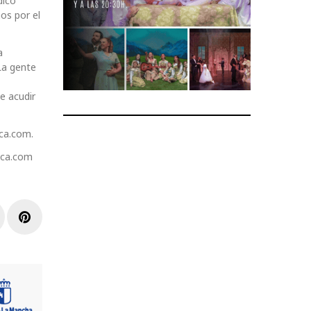
dico
os por el
a
 La gente
e acudir
ca.com.
nca.com
r
inkedIn
Pinterest