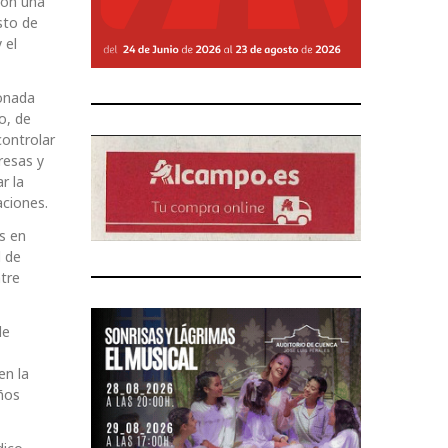
con una
sto de
 el
ionada
o, de
controlar
resas y
r la
aciones.
s en
d de
tre
de
en la
ños