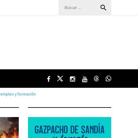
Buscar:
search
Facebook
Twitter
Instagram
Youtube
Threads
WhatsApp
 empleo y formación