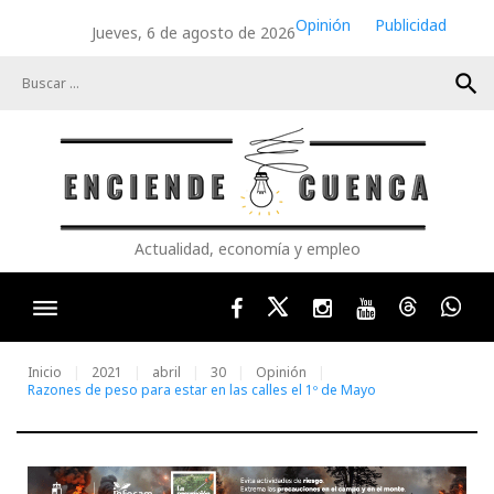
Skip
Opinión
Publicidad
Jueves, 6 de agosto de 2026
to
content
search
Actualidad, economía y empleo
Facebook
Twitter
Instagram
Youtube
Threads
Wha
Inicio
2021
abril
30
Opinión
Razones de peso para estar en las calles el 1º de Mayo