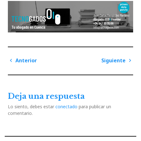
Navegación
Anterior
Siguiente
de
Previous
Next
entradas
Post
Post
Deja una respuesta
Lo siento, debes estar
conectado
para publicar un
comentario.