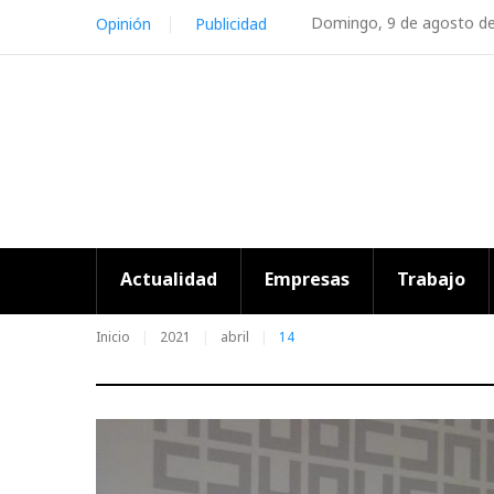
Skip
Domingo, 9 de agosto d
Opinión
Publicidad
to
content
Actualidad
Empresas
Trabajo
Inicio
2021
abril
14
Día: